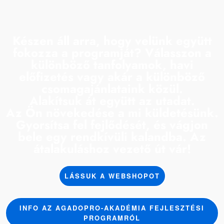
Készen áll arra, hogy velünk együtt
fokozza a programját? Válasszon a
különböző tanfolyamok
,
havi
előfizetés
vagy akár a
különböző
csomagajánlataink
közül.
Alakítsuk át együtt az utadat.
Az Ön növekedése a mi küldetésünk.
Gyorsítsa fel fejlődését, és vágjon
bele egy rendkívüli kalandba. Az
átalakuláshoz vezető út vár!
LÁSSUK A WEBSHOPOT
INFO AZ AGADOPRO-AKADÉMIA FEJLESZTÉSI
PROGRAMRÓL