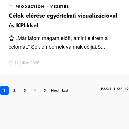
PRODUCTION
·
VEZETÉS
Célok elérése egyértelmű vizualizációval
és KPI-kkel
🏆 „Már látom magam előtt, amint elérem a
célomat.” Sok embernek vannak céljai.S...
11 július 2025
PAGE 1 OF 19
1
2
3
4
5
Next
Last
›
»