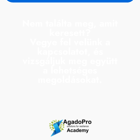
Nem találta meg, amit
keresett?
Vegye fel velünk a
kapcsolatot, és
vizsgáljuk meg együtt
a lehetséges
megoldásokat.