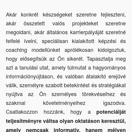
Akár konkrét készségeket szeretne fejleszteni,
akár összetett valós projekteket szeretne
megoldani, akár általános karrierpályáját szeretné
felfelé ívelni, speciálisan kialakított képzési és
coaching modellünket aprólékosan kidolgoztuk,
hogy elősegítsük az Ön sikerét. Tapasztalja meg
azt a tanulási utat, amely túlmutat a hagyományos
információnyújtáson, és valóban átalakító erejűvé
válik, személyre szabott betekintést és stratégiákat
nyújtva az Ön személyes törekvéseihez és
szakmai követelményeihez igazodva.
Csatlakozzon hozzánk, hogy a
potenciálját
teljesítményre váltsa olyan oktatáson keresztül,
amely nemcsak informatív, hanem mélyen