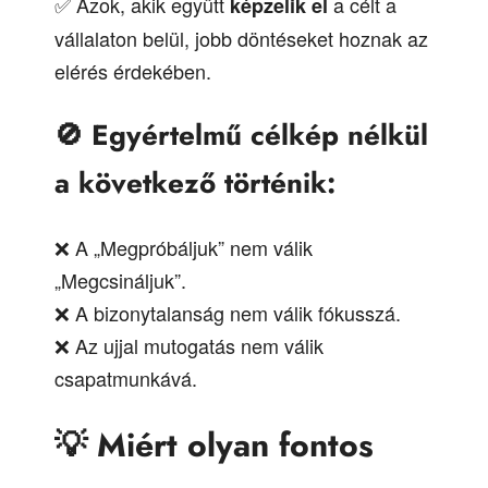
✅ Azok, akik együtt
a célt a
képzelik el
vállalaton belül, jobb döntéseket hoznak az
elérés érdekében.
🚫
Egyértelmű célkép nélkül
a következő történik:
❌ A „Megpróbáljuk” nem válik
„Megcsináljuk”.
❌ A bizonytalanság nem válik fókusszá.
❌ Az ujjal mutogatás nem válik
csapatmunkává.
💡
Miért olyan fontos