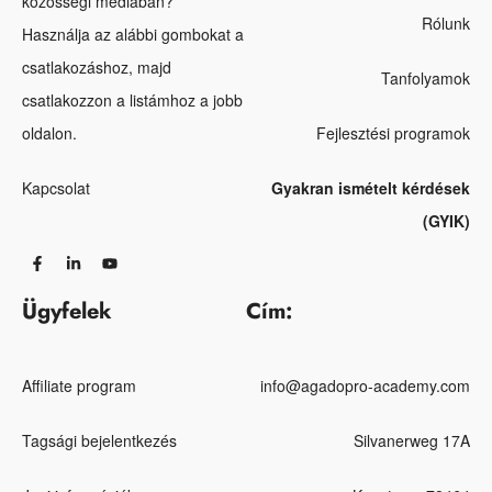
közösségi médiában?
Rólunk
Használja az alábbi gombokat a
csatlakozáshoz, majd
Tanfolyamok
csatlakozzon a listámhoz a jobb
oldalon.
Fejlesztési programok
Kapcsolat
Gyakran ismételt kérdések
(GYIK)
Ügyfelek
Cím:
Affiliate program
info@agadopro-academy.com
Tagsági bejelentkezés
Silvanerweg 17A