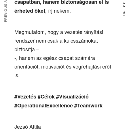
PREVIOUS ARTICLE
NEXT ARTICLE
csapatban, hanem biztonságosan el is
, írj nekem.
érheted őket
Megmutatom, hogy a vezetésirányítási
rendszer nem csak a kulcsszámokat
biztosítja –
-, hanem az egész csapat számára
orientációt, motivációt és végrehajtási erőt
is.
#Vezetés #Célok #Visualizáció
#OperationalExcellence #Teamwork
Jezsó Attila