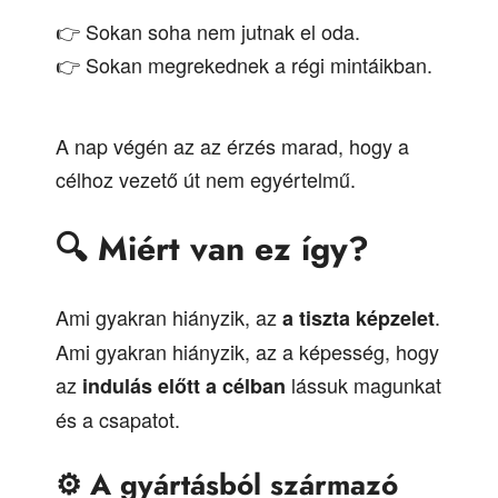
👉 Sokan soha nem jutnak el oda.
👉 Sokan megrekednek a régi mintáikban.
A nap végén az az érzés marad, hogy a
célhoz vezető út nem egyértelmű.
🔍
Miért van ez így?
Ami gyakran hiányzik, az
.
a tiszta képzelet
Ami gyakran hiányzik, az a képesség, hogy
az
lássuk magunkat
indulás előtt a célban
és a csapatot.
⚙️
A gyártásból származó