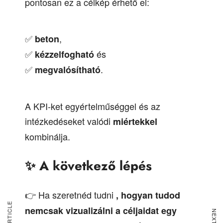
pontosan ez a célkép érhető el:
✅
,
beton
✅
és
kézzelfogható
✅
.
megvalósítható
A KPI-ket egyértelműséggel és az
intézkedéseket valódi
miértekkel
kombinálja.
✨
A következő lépés
👉 Ha szeretnéd tudni
, hogyan tudod
nemcsak vizualizálni a céljaidat egy