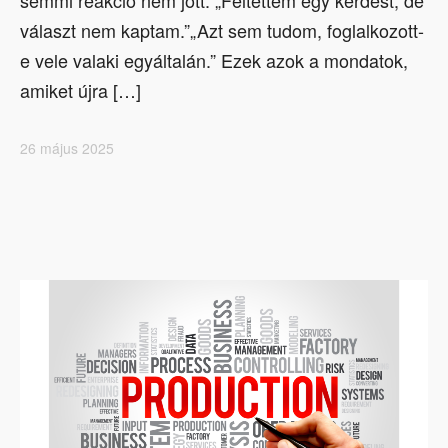
semmi reakció nem jött.”„Feltettem egy kérdést, de
választ nem kaptam.”„Azt sem tudom, foglalkozott-
e vele valaki egyáltalán.” Ezek azok a mondatok,
amiket újra […]
26 május 2025