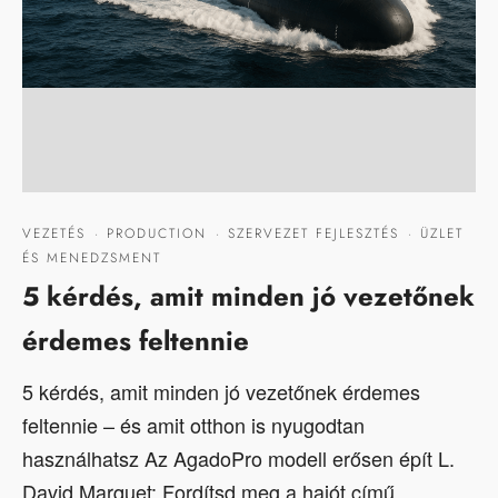
VEZETÉS
·
PRODUCTION
·
SZERVEZET FEJLESZTÉS
·
ÜZLET
ÉS MENEDZSMENT
5 kérdés, amit minden jó vezetőnek
érdemes feltennie
5 kérdés, amit minden jó vezetőnek érdemes
feltennie – és amit otthon is nyugodtan
használhatsz Az AgadoPro modell erősen épít L.
David Marquet: Fordítsd meg a hajót című