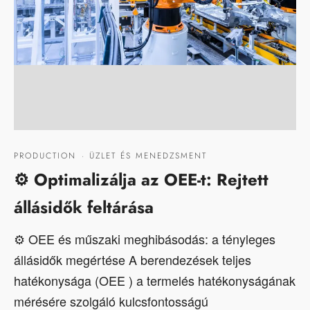
PRODUCTION
·
ÜZLET ÉS MENEDZSMENT
⚙️ Optimalizálja az OEE-t: Rejtett
állásidők feltárása
⚙️ OEE és műszaki meghibásodás: a tényleges
állásidők megértése A berendezések teljes
hatékonysága (OEE ) a termelés hatékonyságának
mérésére szolgáló kulcsfontosságú