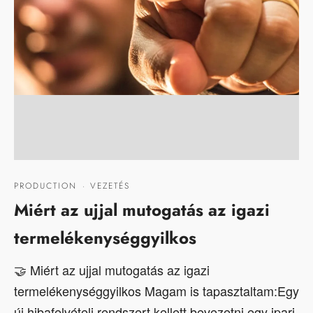
PRODUCTION
·
VEZETÉS
Miért az ujjal mutogatás az igazi
termelékenységgyilkos
🤝 Miért az ujjal mutogatás az igazi
termelékenységgyilkos Magam is tapasztaltam:Egy
új hibafelvételi rendszert kellett bevezetni egy ipari