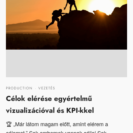
PRODUCTION
·
VEZETÉS
Célok elérése egyértelmű
vizualizációval és KPI-kkel
🏆 „Már látom magam előtt, amint elérem a
célomat.” Sok embernek vannak céljai.Sok