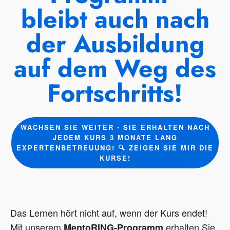
bleibt auch nach
der Ausbildung
auf dem Weg des
Fortschritts!
WACHSEN SIE WEITER - SIE ERHALTEN NACH
JEDEM KURS 3 MONATE LANG
EXPERTENBETREUUNG! 🔍 ZEIGEN SIE MIR DIE
KURSE!
Das Lernen hört nicht auf, wenn der Kurs endet!
Mit unserem
erhalten Sie
MentoRING-Programm